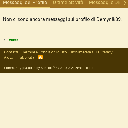
Messaggi del Profilo
Ultime attività
Messaggi e Discus
Non ci sono ancora messaggi sul profilo di Demynik89.
Home
Contatti
Termini e Condizioni d'uso
Informativa sulla Privacy
Aiuto
Pubblicità
R
S
S
®
Community platform by XenForo
© 2010-2021 XenForo Ltd.