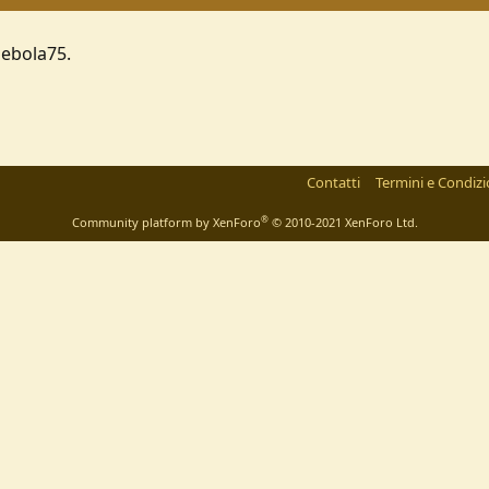
nebola75.
Contatti
Termini e Condizi
®
Community platform by XenForo
© 2010-2021 XenForo Ltd.