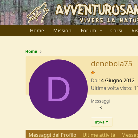
Home
Mission
Forum
Corsi
Ri
Home
denebola75
D
Dal
4 Giugno 2012
Ultima volta visto
1
Messaggi
3
Trova
Messaggi del Profilo
Ultime attività
Messag