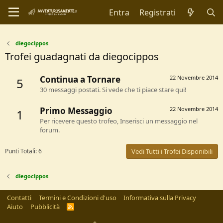
Entra
Registrati
diegocippos
Trofei guadagnati da diegocippos
Continua a Tornare
22 Novembre 2014
5
30 messaggi postati. Si vede che ti piace stare qui!
Primo Messaggio
22 Novembre 2014
1
Per ricevere questo trofeo, Inserisci un messaggio nel
forum.
Punti Totali: 6
Vedi Tutti i Trofei Disponibili
diegocippos
Contatti
Termini e Condizioni d'uso
Informativa sulla Privacy
Aiuto
Pubblicità
R
S
S