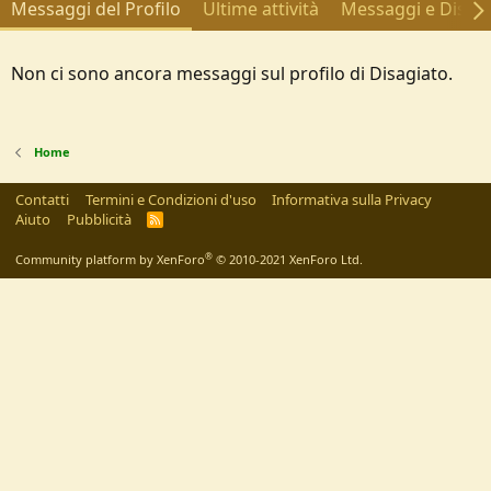
Messaggi del Profilo
Ultime attività
Messaggi e Discus
Non ci sono ancora messaggi sul profilo di Disagiato.
Home
Contatti
Termini e Condizioni d'uso
Informativa sulla Privacy
Aiuto
Pubblicità
R
S
S
®
Community platform by XenForo
© 2010-2021 XenForo Ltd.