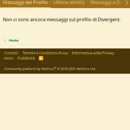
Messaggi del Profilo
Ultime attività
Messaggi e Discus
Non ci sono ancora messaggi sul profilo di Divergent.
Home
Contatti
Termini e Condizioni d'uso
Informativa sulla Privacy
Aiuto
Pubblicità
R
S
S
®
Community platform by XenForo
© 2010-2021 XenForo Ltd.