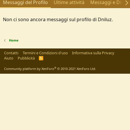
Messaggi del Profilo
Ultime attività
Messaggi e Discus
Non ci sono ancora messaggi sul profilo di Dniluz.
Home
Contatti
Termini e Condizioni d'uso
Informativa sulla Privacy
Aiuto
Pubblicità
R
S
S
®
Community platform by XenForo
© 2010-2021 XenForo Ltd.