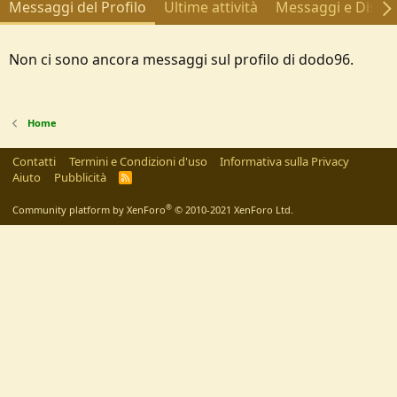
Messaggi del Profilo
Ultime attività
Messaggi e Discus
Non ci sono ancora messaggi sul profilo di dodo96.
Home
Contatti
Termini e Condizioni d'uso
Informativa sulla Privacy
Aiuto
Pubblicità
R
S
S
®
Community platform by XenForo
© 2010-2021 XenForo Ltd.