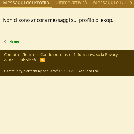
Messaggi del Profilo
Ultime attività
Messaggi e Discus
Non ci sono ancora messaggi sul profilo di ekop.
Home
Contatti
Termini e Condizioni d'uso
Informativa sulla Privacy
Aiuto
Pubblicità
R
S
S
®
Community platform by XenForo
© 2010-2021 XenForo Ltd.