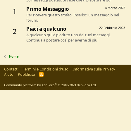
30 messaggi postati. Si vede che ti piace stare qui!
Primo Messaggio
4 Marzo 2023
1
Per ricevere questo trofeo, Inserisci un messaggio nel
forum.
Piaci a qualcuno
22 Febbraio 2023
2
A qualcuno qui è piaciuto uno dei tuoi messaggi.
Continua a postare così per averne di più!
Home
Contatti
Termini e Condizioni d'uso
Informativa sulla Privacy
Aiuto
Pubblicità
R
S
S
®
Community platform by XenForo
© 2010-2021 XenForo Ltd.