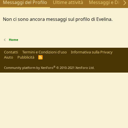
Messaggi del Profilo
Ultime attività
Messaggi e Discus
Non ci sono ancora messaggi sul profilo di Evelina.
Home
Contatti
Termini e Condizioni d'uso
Informativa sulla Privacy
Aiuto
Pubblicità
R
S
S
®
Community platform by XenForo
© 2010-2021 XenForo Ltd.