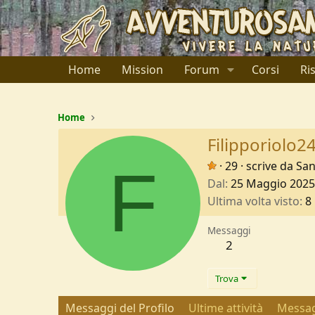
Home
Mission
Forum
Corsi
Ri
Home
Filipporiolo2
F
·
29
·
scrive da
San
Dal
25 Maggio 2025
Ultima volta visto
8
Messaggi
2
Trova
Messaggi del Profilo
Ultime attività
Messag