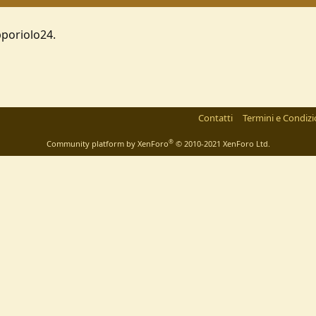
pporiolo24.
Contatti
Termini e Condizi
®
Community platform by XenForo
© 2010-2021 XenForo Ltd.