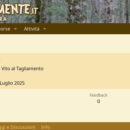
sorse
Attività
4
 Vito al Tagliamento
 Luglio 2025
Feedback
0
gi e Discussioni
Info