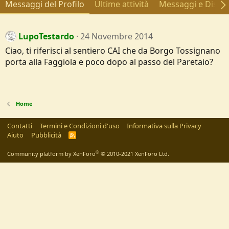
Messaggi del Profilo
Ultime attività
Messaggi e Discus
LupoTestardo
24 Novembre 2014
Ciao, ti riferisci al sentiero CAI che da Borgo Tossignano
porta alla Faggiola e poco dopo al passo del Paretaio?
Home
Contatti
Termini e Condizioni d'uso
Informativa sulla Privacy
Aiuto
Pubblicità
R
S
S
®
Community platform by XenForo
© 2010-2021 XenForo Ltd.