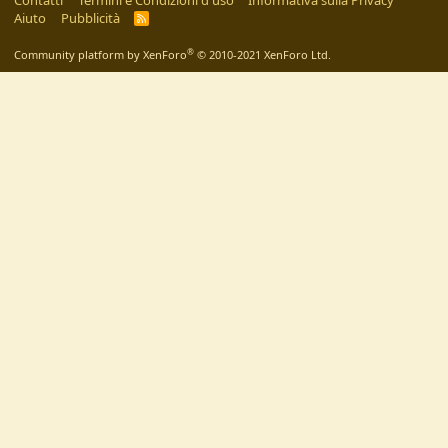
Contatti
Termini e Condizioni d'uso
Informativa sulla Privacy
Aiuto
Pubblicità
R
S
S
®
Community platform by XenForo
© 2010-2021 XenForo Ltd.