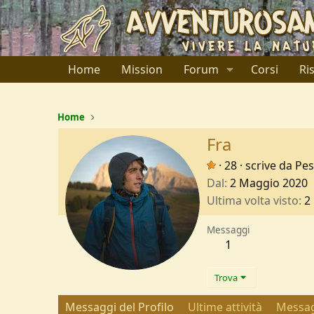
Home
Mission
Forum
Corsi
Ri
Home
Fra
·
28
·
scrive da
Pes
Dal
2 Maggio 2020
Ultima volta visto
2
Messaggi
1
Trova
Messaggi del Profilo
Ultime attività
Messag