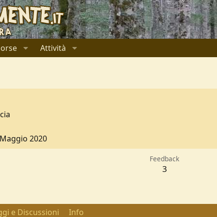
sorse
Attività
cia
 Maggio 2020
Feedback
3
gi e Discussioni
Info