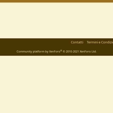
Contatti
Termini e Condizi
®
Community platform by XenForo
© 2010-2021 XenForo Ltd.