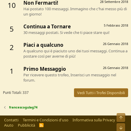
Non Fermarti!
28 Settembre 2018
10
Hai postato 100 messaggi. Immagino che c'hai messo più di
un giorno!
Continua a Tornare
5 Febbraio 2018
5
30 messaggi postati. Si vede che ti piace stare qui!
Piaci a qualcuno
26 Gennaio 2018
2
A qualcuno qui è piaciuto uno dei tuoi messaggi. Continua a
postare così per averne di più!
Primo Messaggio
26 Gennaio 2018
1
Per ricevere questo trofeo, Inserisci un messaggio nel
forum.
Punti Totali: 337
Vedi Tutti i Trofei Disponibili
francescogulag74
Alto
Contatti
Termini e Condizioni d'uso
Informativa sulla Privacy
Aiuto
Pubblicità
R
Bass
S