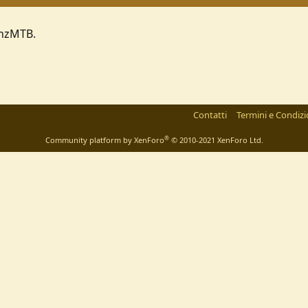
anzMTB.
Contatti
Termini e Condizi
®
Community platform by XenForo
© 2010-2021 XenForo Ltd.