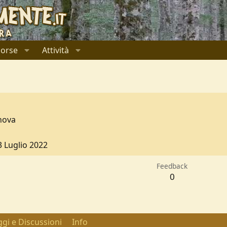
sorse
Attività
nova
3 Luglio 2022
Feedback
0
gi e Discussioni
Info