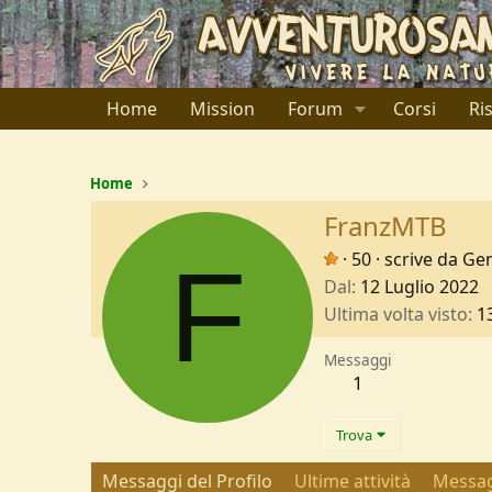
Home
Mission
Forum
Corsi
Ri
Home
FranzMTB
F
·
50
·
scrive da
Ge
Dal
12 Luglio 2022
Ultima volta visto
1
Messaggi
1
Trova
Messaggi del Profilo
Ultime attività
Messag