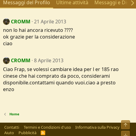
Messaggi del Profilo
Ultime attività
Messaggi e Discus
CROMM
21 Aprile 2013
non lo hai ancora ricevuto ????
ok grazie per la considerazione
ciao
CROMM
8 Aprile 2013
Ciao Frap, se volessi cambiare idea per l er 185 rao
cinese che hai comprato da poco, considerami
disponibile.contattami quando vuoi.ciao a presto
enzo
Home
Alto
Contatti
Termini e Condizioni d'uso
Informativa sulla Privacy
Aiuto
Pubblicità
R
Bass