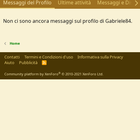
Messaggi del Profilo
Ultime attività
Messaggi e Discus
Non ci sono ancora messaggi sul profilo di Gabriele84.
Home
Contatti
Termini e Condizioni d'uso
Informativa sulla Privacy
Aiuto
Pubblicità
R
S
S
®
Community platform by XenForo
© 2010-2021 XenForo Ltd.