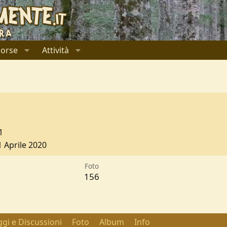
sorse
Attività
1
1 Aprile 2020
Foto
156
gi e Discussioni
Foto
Album
Info