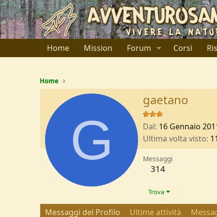
Home
Mission
Forum
Corsi
Ri
Home
gaetano
G
Dal
16 Gennaio 201
Ultima volta visto
1
Messaggi
314
Trova
Messaggi del Profilo
Ultime attività
Messag