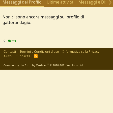
Messaggi del Profilo
Ultime attività
Messaggi e Discus
Non ci sono ancora messaggi sul profilo di
gattorandagio.
Home
Contatti
Termini e Condizioni d'uso
Informativa sulla Privacy
Aiuto
Pubblicità
R
S
S
®
Community platform by XenForo
© 2010-2021 XenForo Ltd.