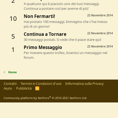
2
A qualcuno qui è piaciuto uno dei tuoi messaggi.
Continua a postare così per averne di più!
Non Fermarti!
22 Novembre 2014
10
Hai postato 100 messaggi. Immagino che c'hai messo
più di un giorno!
Continua a Tornare
22 Novembre 2014
5
30 messaggi postati. Si vede che ti piace stare qui!
Primo Messaggio
22 Novembre 2014
1
Per ricevere questo trofeo, Inserisci un messaggio nel
forum.
Home
Contatti
Termini e Condizioni d'uso
Informativa sulla Privacy
Aiuto
Pubblicità
R
S
S
®
Community platform by XenForo
© 2010-2021 XenForo Ltd.