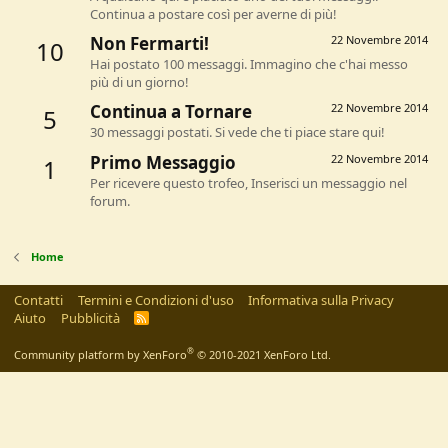
Continua a postare così per averne di più!
Non Fermarti!
22 Novembre 2014
10
Hai postato 100 messaggi. Immagino che c'hai messo
più di un giorno!
Continua a Tornare
22 Novembre 2014
5
30 messaggi postati. Si vede che ti piace stare qui!
Primo Messaggio
22 Novembre 2014
1
Per ricevere questo trofeo, Inserisci un messaggio nel
forum.
Home
Contatti
Termini e Condizioni d'uso
Informativa sulla Privacy
Aiuto
Pubblicità
R
S
S
®
Community platform by XenForo
© 2010-2021 XenForo Ltd.