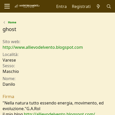
Entra
Registrati
Home
ghost
Sito web
http://www.allievodelvento.blogspot.com
Località
Varese
Sesso
Maschio
Nome
Danilo
Firma
"Nella natura tutto essendo energia, movimento, ed
evoluzione."G.A.Rol
il mio blog
http://allievodelvento.blogspot.com/