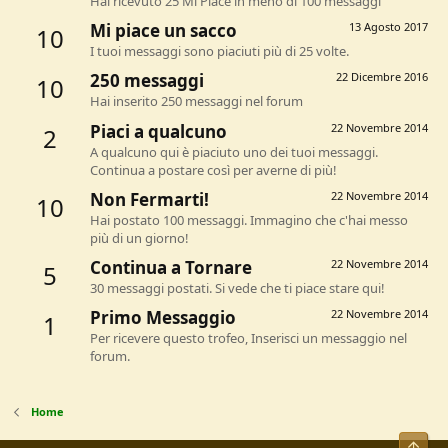
Hai ricevuto 25 Mi Piace in meno di 100 messaggi
Mi piace un sacco
13 Agosto 2017
10
I tuoi messaggi sono piaciuti più di 25 volte.
250 messaggi
22 Dicembre 2016
10
Hai inserito 250 messaggi nel forum
Piaci a qualcuno
22 Novembre 2014
2
A qualcuno qui è piaciuto uno dei tuoi messaggi.
Continua a postare così per averne di più!
Non Fermarti!
22 Novembre 2014
10
Hai postato 100 messaggi. Immagino che c'hai messo
più di un giorno!
Continua a Tornare
22 Novembre 2014
5
30 messaggi postati. Si vede che ti piace stare qui!
Primo Messaggio
22 Novembre 2014
1
Per ricevere questo trofeo, Inserisci un messaggio nel
forum.
Home
Alto