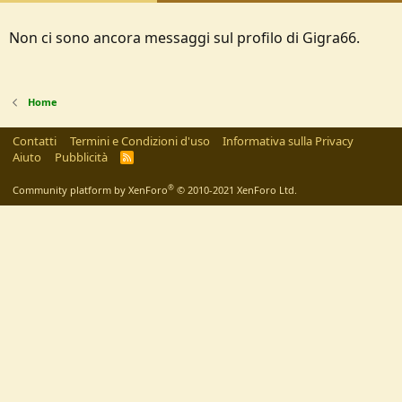
Non ci sono ancora messaggi sul profilo di Gigra66.
Home
Contatti
Termini e Condizioni d'uso
Informativa sulla Privacy
Aiuto
Pubblicità
R
S
S
®
Community platform by XenForo
© 2010-2021 XenForo Ltd.