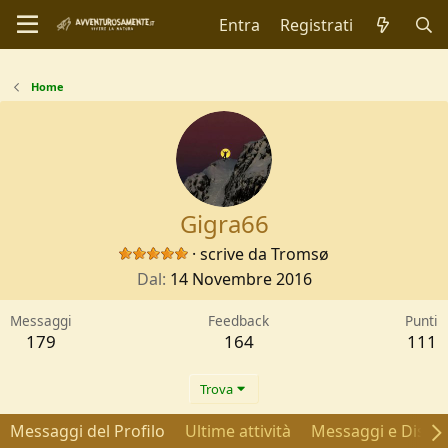
Entra
Registrati
Home
Gigra66
·
scrive da
Tromsø
Dal
14 Novembre 2016
Messaggi
Feedback
Punti
179
164
111
Trova
Messaggi del Profilo
Ultime attività
Messaggi e Discus