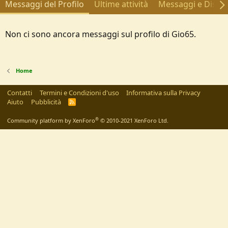
Messaggi del Profilo
Ultime attività
Messaggi e Discus
Non ci sono ancora messaggi sul profilo di Gio65.
Home
Contatti
Termini e Condizioni d'uso
Informativa sulla Privacy
Aiuto
Pubblicità
R
S
S
®
Community platform by XenForo
© 2010-2021 XenForo Ltd.