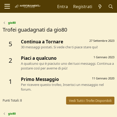
Entra
Registrati
gio80
Trofei guadagnati da gio80
Continua a Tornare
27 Settembre 2023
5
30 messaggi postati. Si vede che ti piace stare qui!
Piaci a qualcuno
1 Gennaio 2023
2
A qualcuno qui è piaciuto uno dei tuoi messaggi. Continua a
postare così per averne di più!
Primo Messaggio
11 Gennaio 2020
1
Per ricevere questo trofeo, Inserisci un messaggio nel
forum.
Punti Totali: 8
Vedi Tutti i Trofei Disponibili
gio80