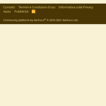
Contatti
Termini e Condizioni d'uso
Informativa sulla Privacy
Aiuto
Pubblicità
R
S
S
®
Community platform by XenForo
© 2010-2021 XenForo Ltd.