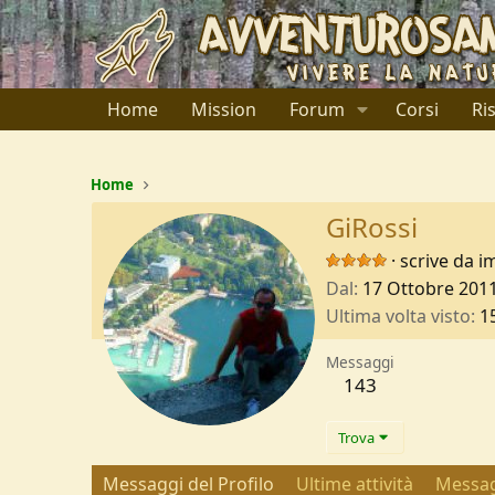
Home
Mission
Forum
Corsi
Ri
Home
GiRossi
·
scrive da
i
Dal
17 Ottobre 201
Ultima volta visto
1
Messaggi
143
Trova
Messaggi del Profilo
Ultime attività
Messag