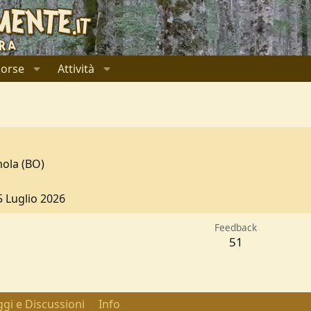
sorse
Attività
mola (BO)
1
5 Luglio 2026
Feedback
51
gi e Discussioni
Info