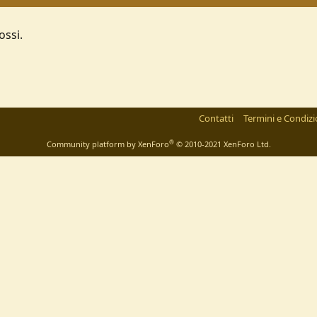
ossi.
Contatti
Termini e Condizi
®
Community platform by XenForo
© 2010-2021 XenForo Ltd.