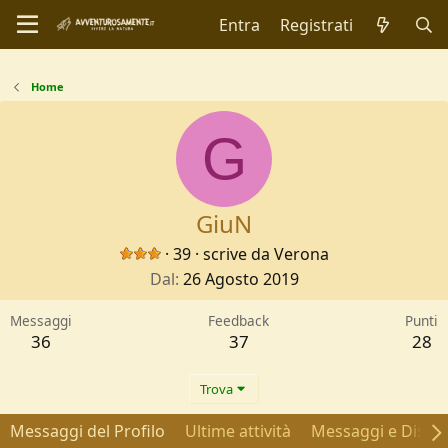
Entra
Registrati
Home
G
GiuN
·
39
·
scrive da
Verona
Dal
26 Agosto 2019
Messaggi
Feedback
Punti
36
37
28
Trova
Messaggi del Profilo
Ultime attività
Messaggi e Discus