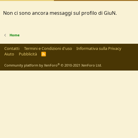
Non ci sono ancora messaggi sul profilo di GiuN.
Home
Contatti
Termini e Condizioni d'uso
Informativa sulla Privacy
Aiuto
Pubblicità
R
S
S
®
Community platform by XenForo
© 2010-2021 XenForo Ltd.