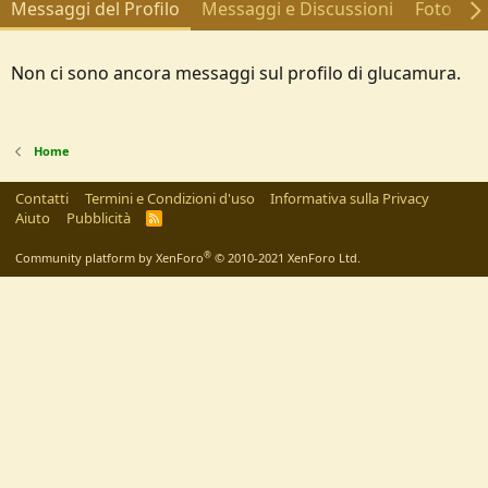
Messaggi del Profilo
Messaggi e Discussioni
Foto
A
Non ci sono ancora messaggi sul profilo di glucamura.
Home
Contatti
Termini e Condizioni d'uso
Informativa sulla Privacy
Aiuto
Pubblicità
R
S
S
®
Community platform by XenForo
© 2010-2021 XenForo Ltd.