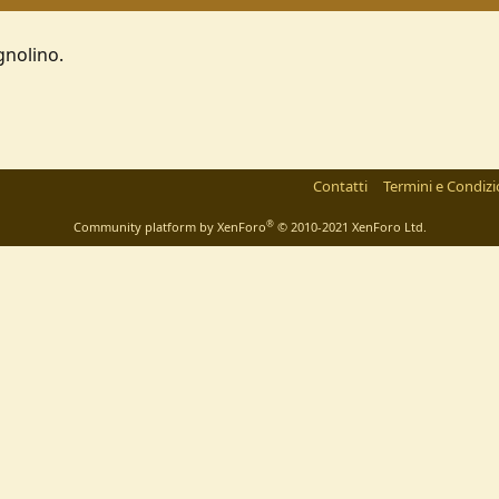
gnolino.
Contatti
Termini e Condizi
®
Community platform by XenForo
© 2010-2021 XenForo Ltd.