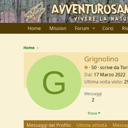
Home
Mission
Forum
Corsi
Ri
Home
Grignolino
G
·
50
·
scrive da
Tor
Dal
17 Marzo 2022
Ultima volta visto
2
Messaggi
2
Trova
Messaggi del Profilo
Ultime attività
Messag