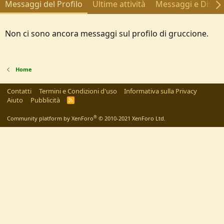
Messaggi del Profilo
Ultime attività
Messaggi e Discus
Non ci sono ancora messaggi sul profilo di gruccione.
Home
Contatti
Termini e Condizioni d'uso
Informativa sulla Privacy
Aiuto
Pubblicità
R
S
S
®
Community platform by XenForo
© 2010-2021 XenForo Ltd.