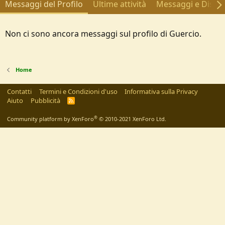
Messaggi del Profilo
Ultime attività
Messaggi e Discus
Non ci sono ancora messaggi sul profilo di Guercio.
Home
Contatti
Termini e Condizioni d'uso
Informativa sulla Privacy
Aiuto
Pubblicità
R
S
S
®
Community platform by XenForo
© 2010-2021 XenForo Ltd.