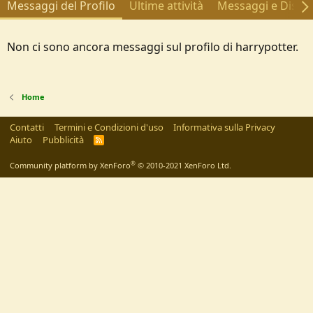
Messaggi del Profilo
Ultime attività
Messaggi e Discus
Non ci sono ancora messaggi sul profilo di harrypotter.
Home
Contatti
Termini e Condizioni d'uso
Informativa sulla Privacy
Aiuto
Pubblicità
R
S
S
®
Community platform by XenForo
© 2010-2021 XenForo Ltd.