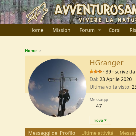
Home
Mission
Forum
Corsi
Ri
Home
HGranger
·
39
·
scrive da
Dal
23 Aprile 2020
Ultima volta visto
2
Messaggi
47
Trova
Messaggi del Profilo
Ultime attività
Messag