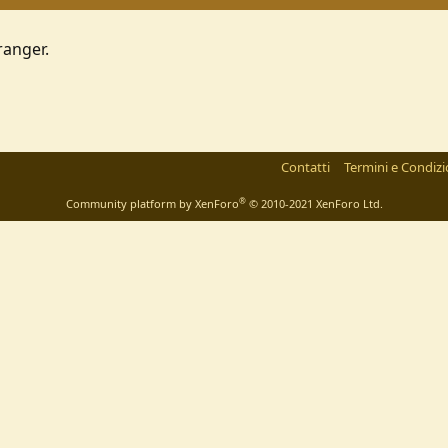
ranger.
Contatti
Termini e Condizi
®
Community platform by XenForo
© 2010-2021 XenForo Ltd.