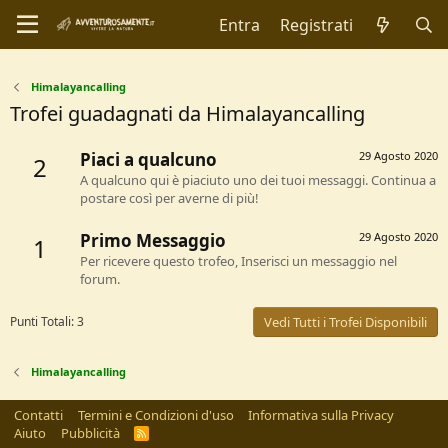
Entra
Registrati
Himalayancalling
Trofei guadagnati da Himalayancalling
Piaci a qualcuno
29 Agosto 2020
2
A qualcuno qui è piaciuto uno dei tuoi messaggi. Continua a
postare così per averne di più!
Primo Messaggio
29 Agosto 2020
1
Per ricevere questo trofeo, Inserisci un messaggio nel
forum.
Punti Totali: 3
Vedi Tutti i Trofei Disponibili
Himalayancalling
Contatti
Termini e Condizioni d'uso
Informativa sulla Privacy
Aiuto
Pubblicità
R
S