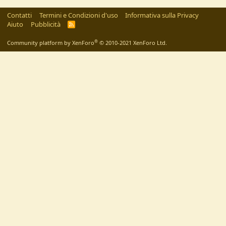
Contatti
Termini e Condizioni d'uso
Informativa sulla Privacy
Aiuto
Pubblicità
R
S
S
®
Community platform by XenForo
© 2010-2021 XenForo Ltd.