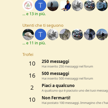
T
... e 13 in più.
Utenti che ti seguono
T
... e 11 in più.
Trofei
250 messaggi
10
Hai inserito 250 messaggi nel forum
500 messaggi
16
Hai inserito 500 messaggi nel forum
Piaci a qualcuno
2
A qualcuno qui è piaciuto uno dei tuoi messagg
Non Fermarti!
10
Hai postato 100 messaggi. Immagino che c'hai