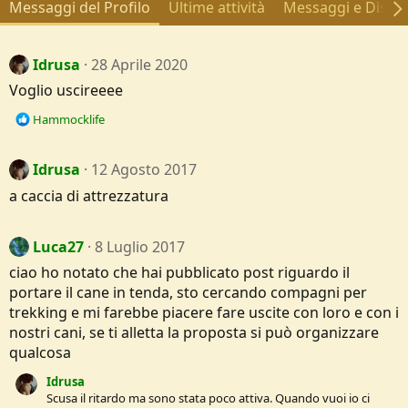
Messaggi del Profilo
Ultime attività
Messaggi e Discus
Idrusa
28 Aprile 2020
Voglio uscireeee
R
Hammocklife
e
a
c
Idrusa
12 Agosto 2017
t
a caccia di attrezzatura
i
o
n
Luca27
8 Luglio 2017
s
:
ciao ho notato che hai pubblicato post riguardo il
portare il cane in tenda, sto cercando compagni per
trekking e mi farebbe piacere fare uscite con loro e con i
nostri cani, se ti alletta la proposta si può organizzare
qualcosa
Idrusa
Scusa il ritardo ma sono stata poco attiva. Quando vuoi io ci