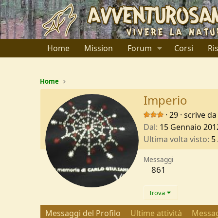
Home
Mission
Forum
Corsi
Ri
Home
Imperio
·
29
·
scrive da
Dal
15 Gennaio 201
Ultima volta visto
5
Messaggi
861
Trova
Messaggi del Profilo
Ultime attività
Messag