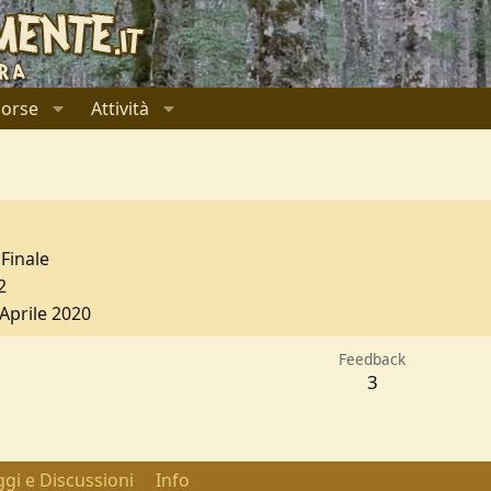
sorse
Attività
Finale
2
 Aprile 2020
Feedback
3
gi e Discussioni
Info