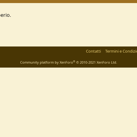
erio.
Contatti
Termini e Condizi
®
Community platform by XenForo
© 2010-2021 XenForo Ltd.