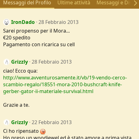
Messaggi del Profilo
Ultime attività
Messaggi e Discus
IronDado
28 Febbraio 2013
Sarei propenso per il Mora...
€20 spedito
Pagamento con ricarica su cell
Grizzly
28 Febbraio 2013
ciao! Ecco qua:
http://www.avventurosamente.it/vb/19-vendo-cerco-
scambio-regalo/18551-mora-2010-bushcraft-knife-
gerber-gator-ii-materiale-survival.html
Grazie a te.
Grizzly
22 Febbraio 2013
Ci ho ripensato
Ho preso un woodjewel ed è stato amore a prima vista,