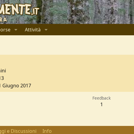
sorse
Attività
ini
13
1 Giugno 2017
Feedback
1
gi e Discussioni
Info