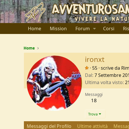
Home
Mission
Forum
Corsi
Ri
Home
ironxt
·
55
·
scrive da
Rim
Dal
7 Settembre 20
Ultima volta visto
2
Messaggi
18
Trova
Messaggi del Profilo
Ultime attività
Messag