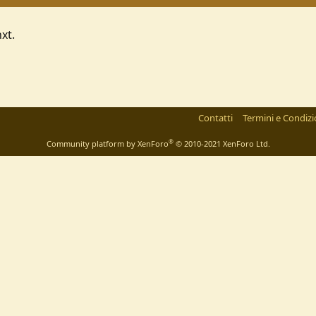
xt.
Contatti
Termini e Condizi
®
Community platform by XenForo
© 2010-2021 XenForo Ltd.