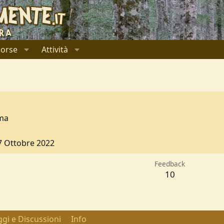
sorse
Attività
ma
1
7 Ottobre 2022
Feedback
10
gi e Discussioni
Info