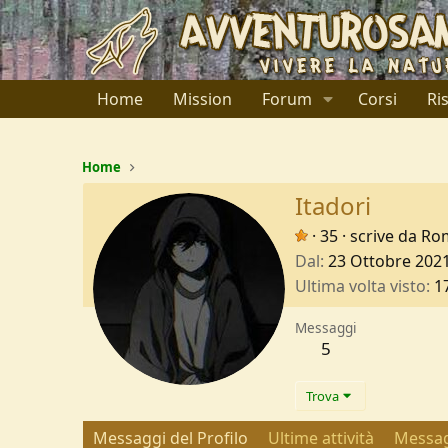
Home
Mission
Forum
Corsi
Ri
Home
Itadori
·
35
·
scrive da
Ro
Dal
23 Ottobre 202
Ultima volta visto
1
Messaggi
5
Trova
Messaggi del Profilo
Ultime attività
Messag