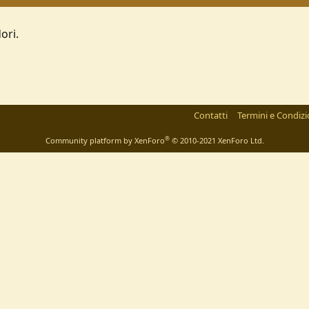
ori.
Contatti
Termini e Condizi
®
Community platform by XenForo
© 2010-2021 XenForo Ltd.