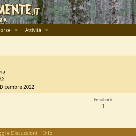
sorse
Attività
ma
22
 Dicembre 2022
Feedback
1
gi e Discussioni
Info