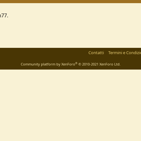
n77.
Contatti
Termini e Condizi
®
Community platform by XenForo
© 2010-2021 XenForo Ltd.