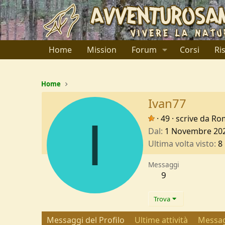
Home
Mission
Forum
Corsi
Ri
Home
Ivan77
I
·
49
·
scrive da
Ro
Dal
1 Novembre 20
Ultima volta visto
8
Messaggi
9
Trova
Messaggi del Profilo
Ultime attività
Messag