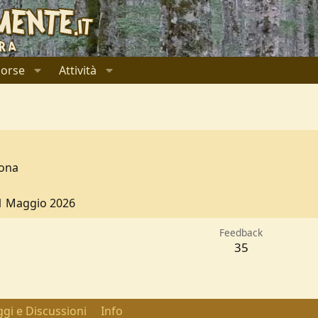
sorse
Attività
ona
1 Maggio 2026
Feedback
35
gi e Discussioni
Info