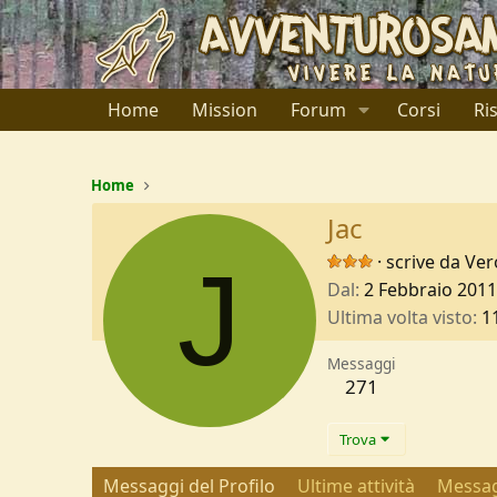
Home
Mission
Forum
Corsi
Ri
Home
Jac
J
·
scrive da
Ver
Dal
2 Febbraio 2011
Ultima volta visto
1
Messaggi
271
Trova
Messaggi del Profilo
Ultime attività
Messag