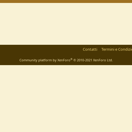
Contatti
Termini e Condizi
®
Community platform by XenForo
© 2010-2021 XenForo Ltd.