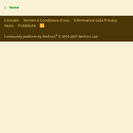
Home
Contatti
Termini e Condizioni d'uso
Informativa sulla Privacy
Aiuto
Pubblicità
R
S
S
®
Community platform by XenForo
© 2010-2021 XenForo Ltd.