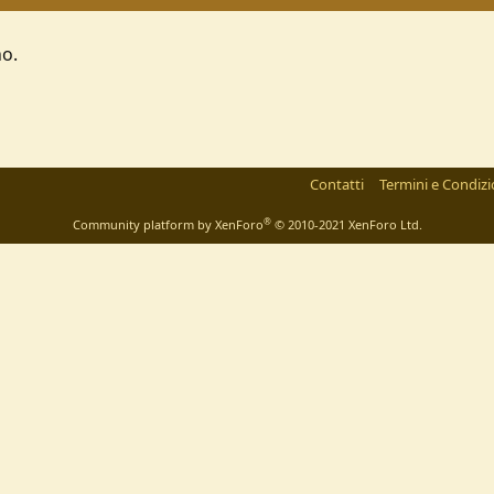
no.
Contatti
Termini e Condizi
®
Community platform by XenForo
© 2010-2021 XenForo Ltd.