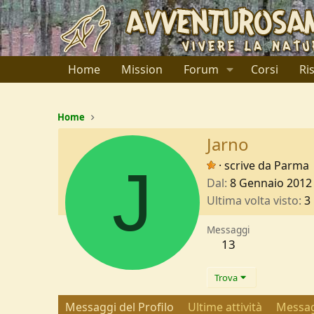
Home
Mission
Forum
Corsi
Ri
Home
Jarno
J
·
scrive da
Parma
Dal
8 Gennaio 2012
Ultima volta visto
3
Messaggi
13
Trova
Messaggi del Profilo
Ultime attività
Messag