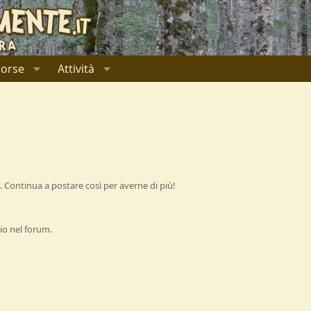
sorse
Attività
 Continua a postare così per averne di più!
io nel forum.