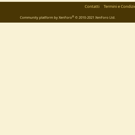
Contatti
Termini e Condizi
®
Community platform by XenForo
© 2010-2021 XenForo Ltd.