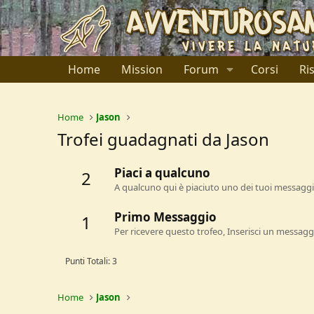
Home
Mission
Forum
Corsi
Ri
Home
Jason
Trofei guadagnati da Jason
Piaci a qualcuno
2
A qualcuno qui è piaciuto uno dei tuoi messaggi.
Primo Messaggio
1
Per ricevere questo trofeo, Inserisci un messagg
Punti Totali: 3
Home
Jason