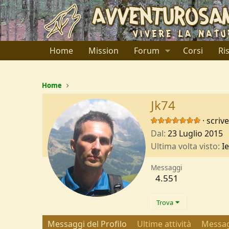
Home
Mission
Forum
Corsi
Ri
Home
Jk74
·
scriv
Dal
23 Luglio 2015
Ultima volta visto
Ie
Messaggi
4.551
Trova
Messaggi del Profilo
Ultime attività
Messag