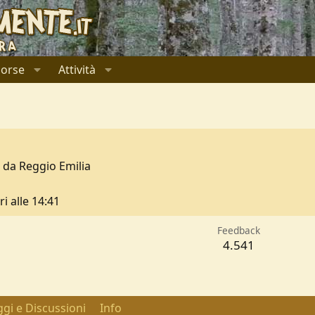
sorse
Attività
e da
Reggio Emilia
ri alle 14:41
Feedback
4.541
gi e Discussioni
Info