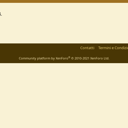
.
Contatti
Termini e Condizi
®
Community platform by XenForo
© 2010-2021 XenForo Ltd.