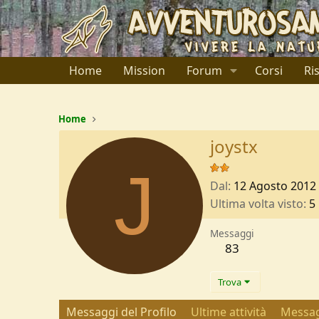
Home
Mission
Forum
Corsi
Ri
Home
joystx
J
Dal
12 Agosto 2012
Ultima volta visto
5
Messaggi
83
Trova
Messaggi del Profilo
Ultime attività
Messag