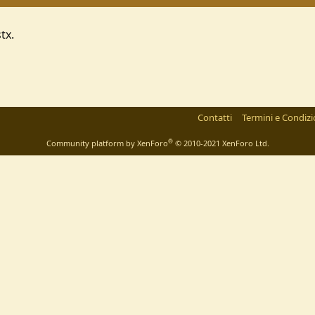
tx.
Contatti
Termini e Condizi
®
Community platform by XenForo
© 2010-2021 XenForo Ltd.