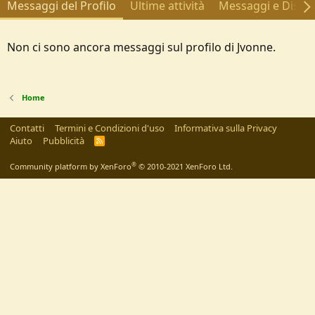
Messaggi del Profilo
Ultime attività
Messaggi e Discus
Non ci sono ancora messaggi sul profilo di Jvonne.
Home
Contatti
Termini e Condizioni d'uso
Informativa sulla Privacy
Aiuto
Pubblicità
R
S
S
®
Community platform by XenForo
© 2010-2021 XenForo Ltd.